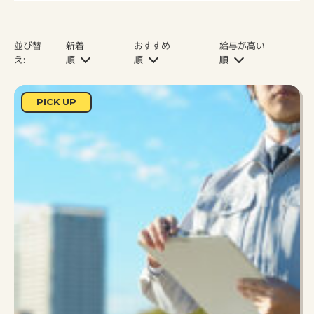
並び
替
新着
おすすめ
給与が高い
え:
順
順
順
PICK UP