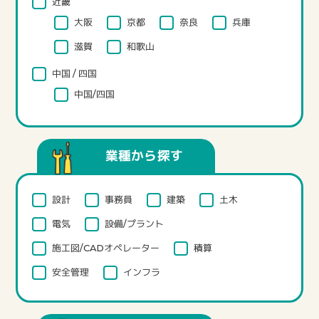
近畿
大阪
京都
奈良
兵庫
滋賀
和歌山
中国 / 四国
中国/四国
業種から探す
設計
事務員
建築
土木
電気
設備/プラント
施工図/CADオペレーター
積算
安全管理
インフラ