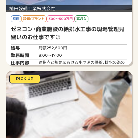
植田設備工業株式会社
兵庫
設備/プラント
300～500万円
高収入
ゼネコン・商業施設の給排水工事の現場管理見
習いのお仕事です◎
給与
月額252,600円
勤務時間
8:00～17:00
仕事内容
建物内と敷地における水や湯の供給、排水の為の
設備を組み込むための工事。
代表的な工事としては、キッチンや浴槽、トイレな
PICK UP
ど水回りの配管工事。
その他、設備工事もあり、空調、換気など生活する
上で、必要な設備全般の工事にも携わる。