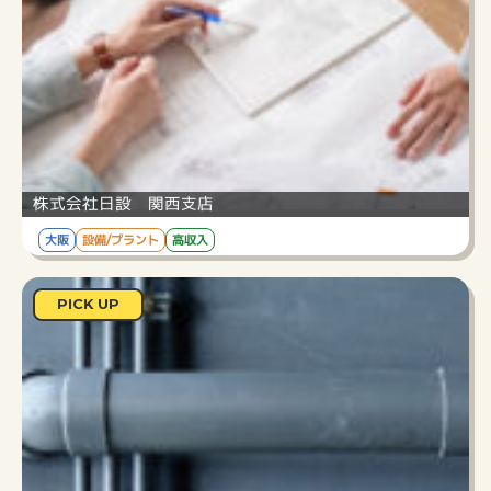
株式会社日設 関西支店
大阪
設備/プラント
高収入
情報インフラを支える建物をはじめ、多様な建
物の空調、衛生、電気設備の設計・施工を中心に
PICK UP
事業を進めてまいりました。
給与
月額312,000円
勤務時間
9:00～17:30
仕事内容
施工管理業務全般