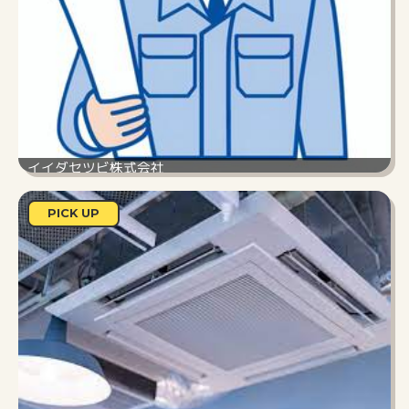
イイダセツビ株式会社
兵庫
設備/プラント
300～500万円
高収入
PICK UP
給排水設備・衛生設備・空調設備・電気工事・設計
施工のお仕事です◎
給与
280,000円～500,000円
勤務時間
8：00～17：00
仕事内容
給排水・空調・電気といった
建築設備の施工または工事施工を行います。