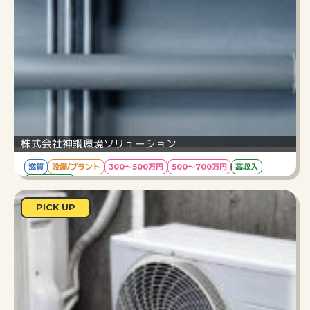
株式会社神鋼環境ソリューション
滋賀
設備/プラント
300～500万円
500～700万円
高収入
ブランクOK
工場改修工事に伴う給排水設備施工管理のお仕
PICK UP
事です★
給与
45万/月
勤務時間
8：00～17：00（休憩60分）
仕事内容
滋賀県彦根市のS造工場改修工事に伴う給排水設
備施工管理のお仕事です。安全管理や品質管理な
どの管理補助業務を担当して頂きます。