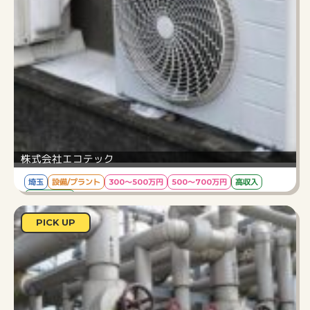
株式会社エコテック
埼玉
設備/プラント
300～500万円
500～700万円
高収入
ブランクOK
資格取得の支援も積極的◎設備施工管理求人
PICK UP
給与
45万/月
勤務時間
8：00～17：00（休憩60分）
仕事内容
総合設備工事会社である当社にて、電気設備や暖
房設備の施工における現場管理業務をお任せ。取
引先は工務店や大手住宅メーカー。また近年では