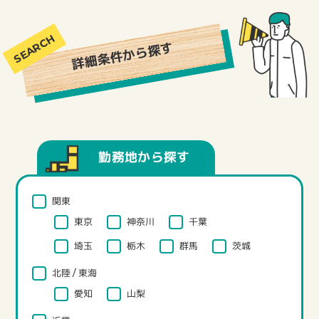
・施工図設計（設計士が作成した設計図をもとにC
ADで作成）
・工程・安全・品質・予算等の管理
詳細条件から探す
・建築積算/設備積算
・現場作業員や資材の手配
・役所への各種届出
・施主や取引業者との調整折衝
・ユーティリティ設備管理 他
勤務地から探す
関東
東京
神奈川
千葉
埼玉
栃木
群馬
茨城
北陸 / 東海
愛知
山梨