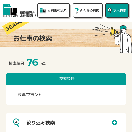
ご利用
の流れ
よくある
質問
求人
検索
建設業界の
お仕事探しなら
お仕事の検索
76
検索結果
件
検索条件
設備/プラント
絞り込み検索