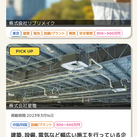
株式会社リブリメイク
東京
建築
電気
設備/プラント
積算
安全管理
300～500万円
宿舎あり
賃貸マンションのリフォーム工事がメインの施
PICK UP
工管理！
給与
3,200,000円～5,000,000円 ※経験・能力を考慮
し決定
勤務時間
8：00～17：00（休憩60分）
仕事内容
～施工管理（大規模な内外装工事の施工管理）～
賃貸マンションの内装・外装・共用部の設備工事な
ど、幅広い内容で元請けの施工管理を行う
株式会社星電
上記、原状回復工事チームで対応が難しいボリュ
ームの工事の施工管理を行います。
掲載期間:2023年3月14日
案件によっては、CAD製図、積算補助などの事務
中国/四国
設備/プラント
300～500万円
作業も担当していただきます。
建築、設備、電気など幅広い施工を行っている企