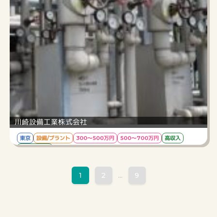
官公庁発注の案件（公園・施設・学校等）も多数手掛
けております。
【具体的な業務内容】工程管理/施工スタッフや物
資の手配・管理/施工現場の収支管理/お客様との
折衝等
川崎設備工業株式会社
東京
設備/プラント
300～500万円
500～700万円
高収入
ブランクOK
転勤なし！安定基盤！設備施工管理をお任せ☆
1
2
9
...
給与
45万/月
勤務時間
8：00～17：00（休憩60分）
仕事内容
空調・給排水・防災などに関する管工事の施工管理
業務をお任せします。