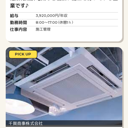
～営業（賃貸物件の原状回復工事）～
業です♪
賃貸マンションの退去立会い・原状回復工事の積
算見積業務・発注業務
給与
3,920,000円/年収
① 賃借人の退去に立ち会い、過失割合などの査定
勤務時間
8:00～17:00（休憩1ｈ）
や説明を行う
仕事内容
② 原状回復工事の積算・見積作成・発注・施工管理
施工管理
担当した案件の利益に応じたインセンティブ制度
あり（年2回の査定及び支給）
クリーニングや小規模な表装替えで完了する工事
が中心で、スケルトンから大規模にフルリノベー
PICK UP
ションする工事などは専門チームが行います。
千賀商事株式会社