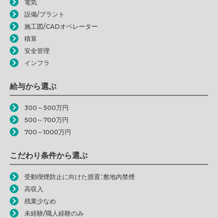
電気
設備/プラント
施工図/CADオペレーター
積算
安全管理
インフラ
給与から選ぶ
300～500万円
500～700万円
700～1000万円
こだわり条件から選ぶ
受動喫煙防止に向けた措置：敷地内禁煙
高収入
残業少なめ
未経験/職人経験のみ