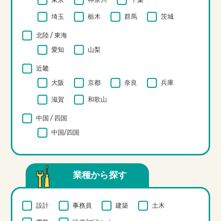
埼玉
栃木
群馬
茨城
北陸 / 東海
愛知
山梨
近畿
大阪
京都
奈良
兵庫
滋賀
和歌山
中国 / 四国
中国/四国
業種から探す
設計
事務員
建築
土木