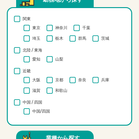
関東
東京
神奈川
千葉
埼玉
栃木
群馬
茨城
北陸 / 東海
愛知
山梨
近畿
大阪
京都
奈良
兵庫
滋賀
和歌山
中国 / 四国
中国/四国
業種から探す