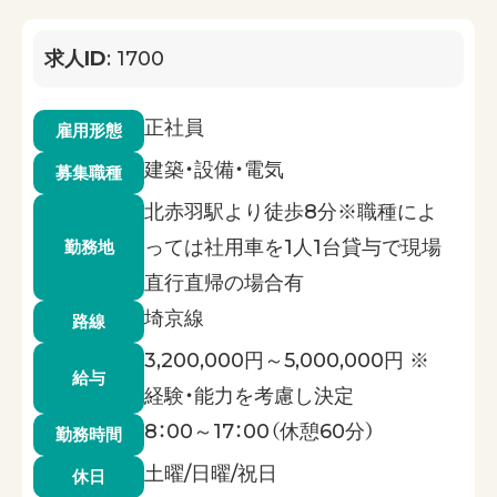
求人ID
: 1700
正社員
雇用形態
建築・設備・電気
募集職種
北赤羽駅より徒歩8分※職種によ
っては社用車を1人1台貸与で現場
勤務地
直行直帰の場合有
埼京線
路線
3,200,000円～5,000,000円 ※
給与
経験・能力を考慮し決定
8：00～17：00（休憩60分）
勤務時間
土曜/日曜/祝日
休日