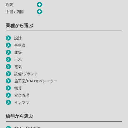
近畿
中国 / 四国
業種から選ぶ
設計
事務員
建築
土木
電気
設備/プラント
施工図/CADオペレーター
積算
安全管理
インフラ
給与から選ぶ