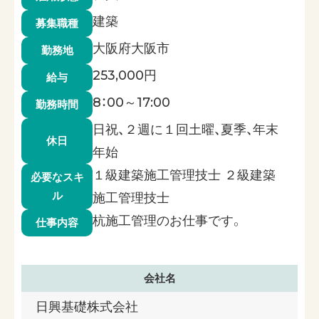
建築
募集職種
大阪府大阪市
勤務地
253,000円
給与
8：00～17:00
勤務時間
日祝、２週に１回土曜、夏季、年末
休日
年始
１級建築施工管理技士 ２級建築
必要なスキ
ル
施工管理技士
杭施工管理のお仕事です。
仕事内容
会社名
日興基礎株式会社