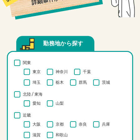
勤務地から探す
関東
東京
神奈川
千葉
埼玉
栃木
群馬
茨城
北陸 / 東海
愛知
山梨
近畿
大阪
京都
奈良
兵庫
滋賀
和歌山