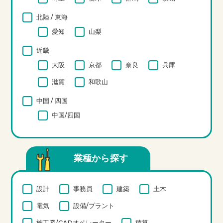
北陸 / 東海
愛知
山梨
近畿
大阪
京都
奈良
兵庫
滋賀
和歌山
中国 / 四国
中国/四国
業種から探す
設計
事務員
建築
土木
電気
設備/プラント
施工図/CADオペレーター
積算