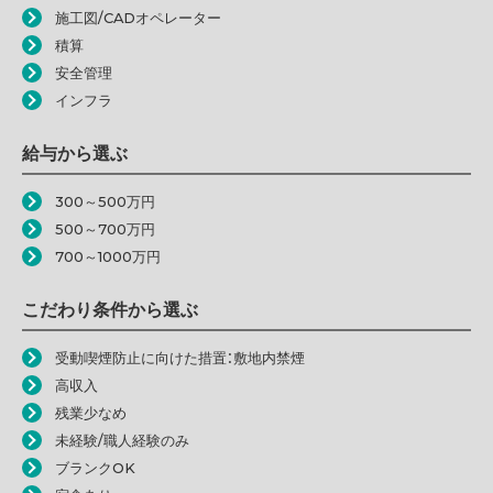
施工図/CADオペレーター
積算
安全管理
インフラ
給与から選ぶ
300～500万円
500～700万円
700～1000万円
こだわり条件から選ぶ
受動喫煙防止に向けた措置：敷地内禁煙
高収入
残業少なめ
未経験/職人経験のみ
ブランクOK