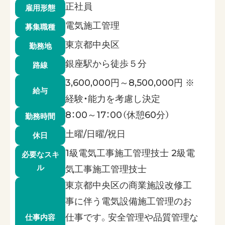
正社員
雇用形態
電気施工管理
募集職種
東京都中央区
勤務地
銀座駅から徒歩５分
路線
3,600,000円～8,500,000円 ※
給与
経験・能力を考慮し決定
8：00～17：00（休憩60分）
勤務時間
土曜/日曜/祝日
休日
1級電気工事施工管理技士 2級電
必要なスキ
ル
気工事施工管理技士
東京都中央区の商業施設改修工
事に伴う電気設備施工管理のお
仕事です。安全管理や品質管理な
仕事内容