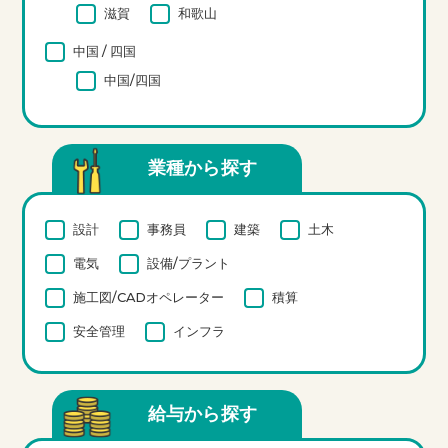
滋賀
和歌山
中国 / 四国
中国/四国
業種から探す
設計
事務員
建築
土木
電気
設備/プラント
施工図/CADオペレーター
積算
安全管理
インフラ
給与から探す