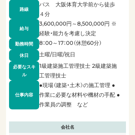
バス 大阪体育大学前から徒歩
路線
４分
3,600,000円～8,500,000円 ※
給与
経験・能力を考慮し決定
8：00～17：00（休憩60分）
勤務時間
土曜/日曜/祝日
休日
1級建築施工管理技士 2級建築施
必要なスキ
ル
工管理技士
●現場（建築・土木）の施工管理 ●
作業に必要な材料や機材の手配 ●
仕事内容
作業員の調整 など
会社名