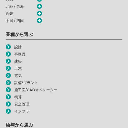
北陸 / 東海
近畿
中国 / 四国
業種から選ぶ
設計
事務員
建築
土木
電気
設備/プラント
施工図/CADオペレーター
積算
安全管理
インフラ
給与から選ぶ