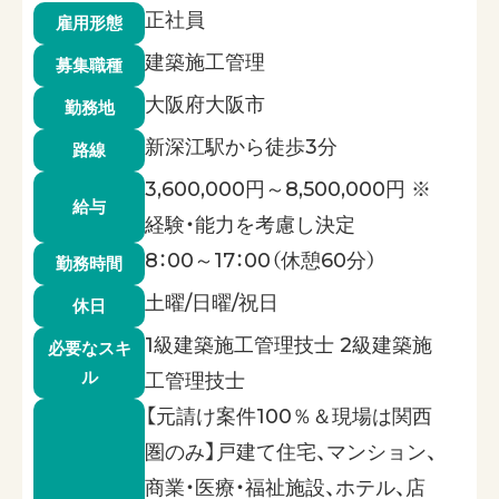
正社員
雇用形態
建築施工管理
募集職種
大阪府大阪市
勤務地
新深江駅から徒歩3分
路線
3,600,000円～8,500,000円 ※
給与
経験・能力を考慮し決定
8：00～17：00（休憩60分）
勤務時間
土曜/日曜/祝日
休日
1級建築施工管理技士 2級建築施
必要なスキ
ル
工管理技士
【元請け案件100％＆現場は関西
圏のみ】戸建て住宅、マンション、
商業・医療・福祉施設、ホテル、店