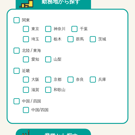
勤務地から探す
関東
東京
神奈川
千葉
埼玉
栃木
群馬
茨城
北陸 / 東海
愛知
山梨
近畿
大阪
京都
奈良
兵庫
滋賀
和歌山
中国 / 四国
中国/四国