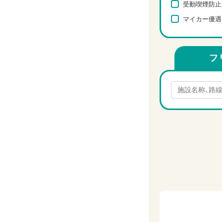
受動喫煙防止
マイカー優遇
フ