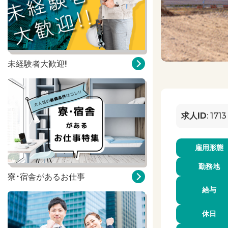
未経験者大歓迎!!
求人ID
: 1713
雇用形態
勤務地
寮・宿舎があるお仕事
給与
休日