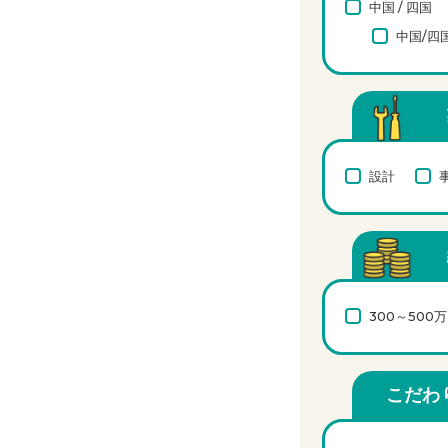
中国 / 四国
中国/四
設計
300～500
こだわ