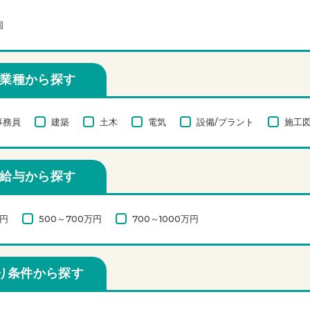
国
業種から探す
事務員
建築
土木
電気
設備/プラント
施工図
給与から探す
万円
500～700万円
700～1000万円
り条件から探す