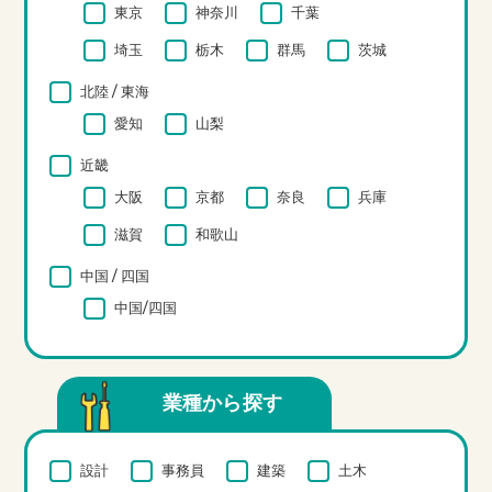
東京
神奈川
千葉
埼玉
栃木
群馬
茨城
北陸 / 東海
愛知
山梨
近畿
大阪
京都
奈良
兵庫
滋賀
和歌山
中国 / 四国
中国/四国
業種から探す
設計
事務員
建築
土木