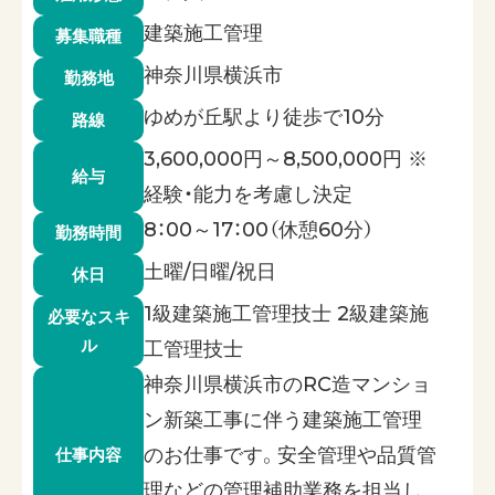
建築施工管理
募集職種
神奈川県横浜市
勤務地
ゆめが丘駅より徒歩で10分
路線
3,600,000円～8,500,000円 ※
給与
経験・能力を考慮し決定
8：00～17：00（休憩60分）
勤務時間
土曜/日曜/祝日
休日
1級建築施工管理技士 2級建築施
必要なスキ
ル
工管理技士
神奈川県横浜市のRC造マンショ
ン新築工事に伴う建築施工管理
のお仕事です。安全管理や品質管
仕事内容
理などの管理補助業務を担当し