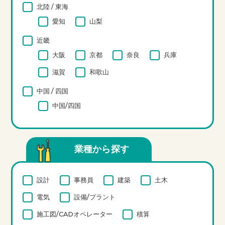
北陸 / 東海
愛知
山梨
近畿
大阪
京都
奈良
兵庫
滋賀
和歌山
中国 / 四国
中国/四国
業種から探す
設計
事務員
建築
土木
電気
設備/プラント
施工図/CADオペレーター
積算