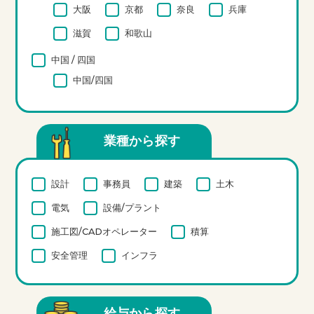
大阪
京都
奈良
兵庫
滋賀
和歌山
中国 / 四国
中国/四国
業種から探す
設計
事務員
建築
土木
電気
設備/プラント
施工図/CADオペレーター
積算
安全管理
インフラ
給与から探す