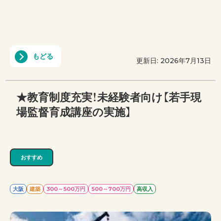
もどる
更新日: 2026年7月13日
★教育制度充実！未経験者向け【若手現
場監督育成講座の実施】
おすすめ
大阪
建築
300～500万円
500～700万円
高収入