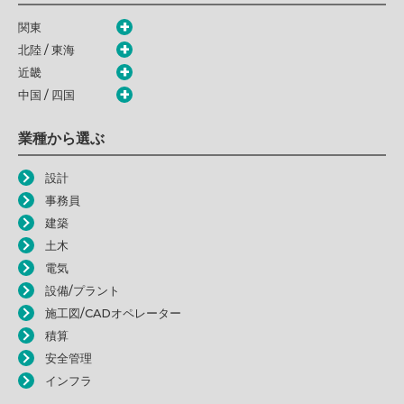
関東
北陸 / 東海
近畿
中国 / 四国
業種から選ぶ
設計
事務員
建築
土木
電気
設備/プラント
施工図/CADオペレーター
積算
安全管理
インフラ