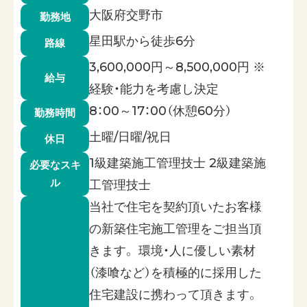
大阪府交野市
勤務地
星田駅から徒歩6分
路線
3,600,000円～8,500,000円 ※
給与
経験・能力を考慮し決定
8：00～17：00（休憩60分）
勤務時間
土曜/日曜/祝日
休日
1級建築施工管理技士 2級建築施
必要なスキ
ル
工管理技士
当社で住宅を契約頂いたお客様
の新築住宅施工管理をご担当頂
きます。 環境・人に優しい素材
（漆喰など）を積極的に採用した
住宅建設に携わって頂きます。