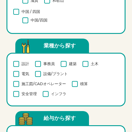
滋賀
和歌山
中国 / 四国
中国/四国
業種から探す
設計
事務員
建築
土木
電気
設備/プラント
施工図/CADオペレーター
積算
安全管理
インフラ
給与から探す