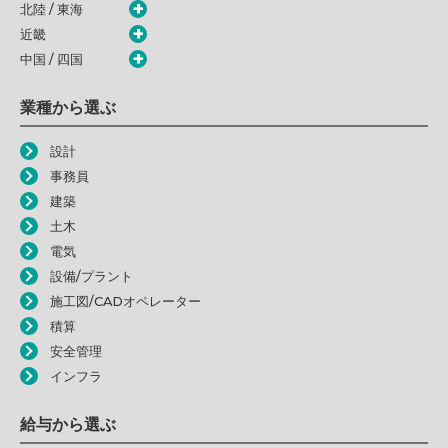
北陸 / 東海
近畿
中国 / 四国
業種から選ぶ
設計
事務員
建築
土木
電気
設備/プラント
施工図/CADオペレーター
積算
安全管理
インフラ
給与から選ぶ