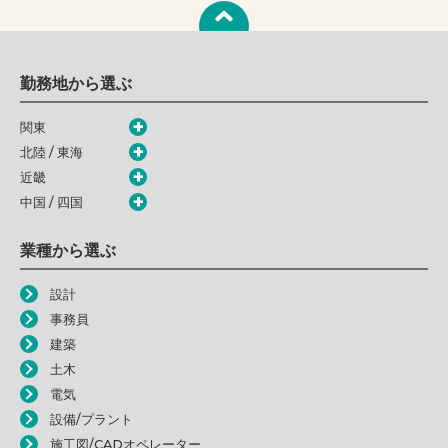
勤務地から選ぶ
関東
北陸 / 東海
近畿
中国 / 四国
業種から選ぶ
設計
事務員
建築
土木
電気
設備/プラント
施工図/CADオペレーター