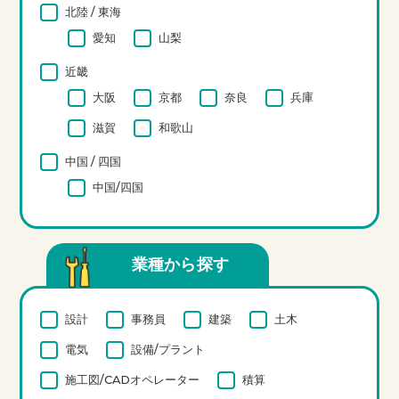
北陸 / 東海
愛知
山梨
近畿
大阪
京都
奈良
兵庫
滋賀
和歌山
中国 / 四国
中国/四国
業種から探す
設計
事務員
建築
土木
電気
設備/プラント
施工図/CADオペレーター
積算