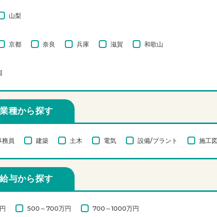
山梨
京都
奈良
兵庫
滋賀
和歌山
国
業種から探す
事務員
建築
土木
電気
設備/プラント
施工図
給与から探す
万円
500～700万円
700～1000万円