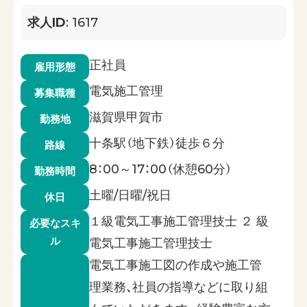
求人ID
: 1617
正社員
雇用形態
電気施工管理
募集職種
滋賀県甲賀市
勤務地
十条駅（地下鉄）徒歩６分
路線
8：00～17：00（休憩60分）
勤務時間
土曜/日曜/祝日
休日
１級電気工事施工管理技士 ２ 級
必要なスキ
ル
電気工事施工管理技士
電気工事施工図の作成や施工管
理業務、社員の指導などに取り組