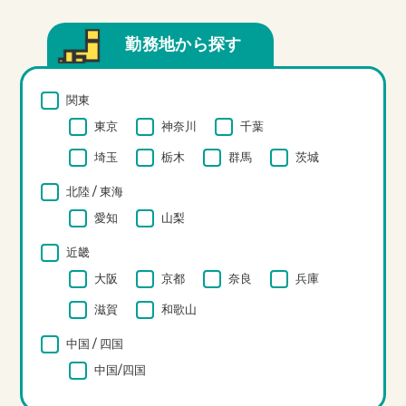
勤務地から探す
関東
東京
神奈川
千葉
埼玉
栃木
群馬
茨城
北陸 / 東海
愛知
山梨
近畿
大阪
京都
奈良
兵庫
滋賀
和歌山
中国 / 四国
中国/四国