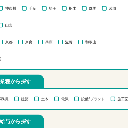
神奈川
千葉
埼玉
栃木
群馬
茨城
山梨
京都
奈良
兵庫
滋賀
和歌山
国
業種から探す
事務員
建築
土木
電気
設備/プラント
施工図
給与から探す