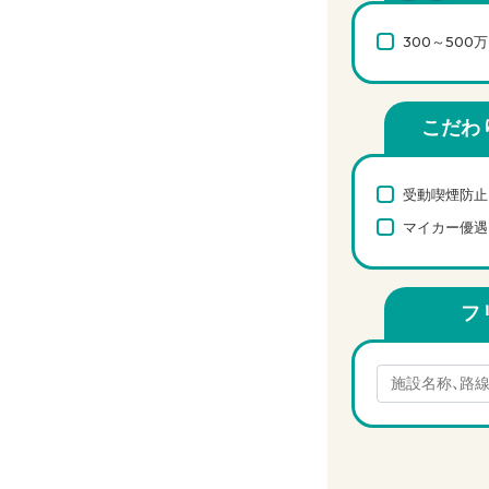
300～500
こだわ
受動喫煙防止
マイカー優遇
フ