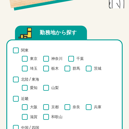
勤務地から探す
関東
東京
神奈川
千葉
埼玉
栃木
群馬
茨城
北陸 / 東海
愛知
山梨
近畿
大阪
京都
奈良
兵庫
滋賀
和歌山
中国 / 四国