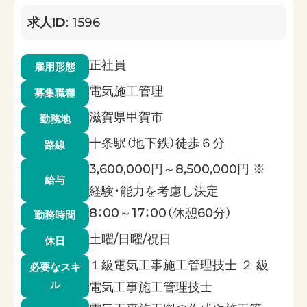
求人ID
: 1596
正社員
雇用形態
電気施工管理
募集職種
滋賀県甲賀市
勤務地
十条駅（地下鉄）徒歩６分
路線
3,600,000円～8,500,000円 ※
給与
経験・能力を考慮し決定
8：00～17：00（休憩60分）
勤務時間
土曜/日曜/祝日
休日
１級電気工事施工管理技士 ２ 級
必要なスキ
ル
電気工事施工管理技士