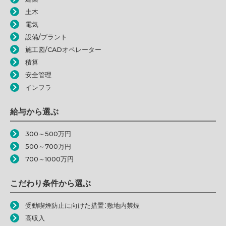
土木
電気
設備/プラント
施工図/CADオペレーター
積算
安全管理
インフラ
給与から選ぶ
300～500万円
500～700万円
700～1000万円
こだわり条件から選ぶ
受動喫煙防止に向けた措置：敷地内禁煙
高収入