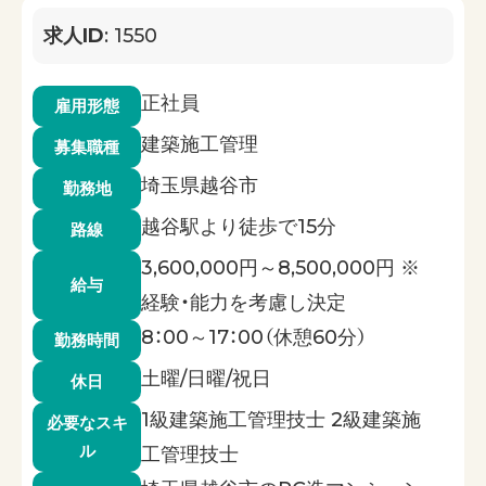
求人ID
: 1550
正社員
雇用形態
建築施工管理
募集職種
埼玉県越谷市
勤務地
越谷駅より徒歩で15分
路線
3,600,000円～8,500,000円 ※
給与
経験・能力を考慮し決定
8：00～17：00（休憩60分）
勤務時間
土曜/日曜/祝日
休日
1級建築施工管理技士 2級建築施
必要なスキ
ル
工管理技士