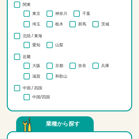
関東
東京
神奈川
千葉
埼玉
栃木
群馬
茨城
北陸 / 東海
愛知
山梨
近畿
大阪
京都
奈良
兵庫
滋賀
和歌山
中国 / 四国
中国/四国
業種から探す