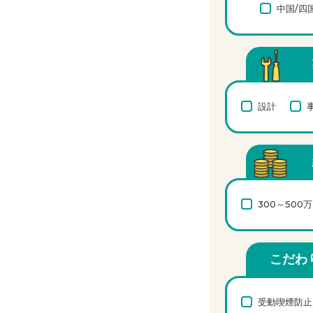
中国/四
設計
300～500
こだわ
受動喫煙防止