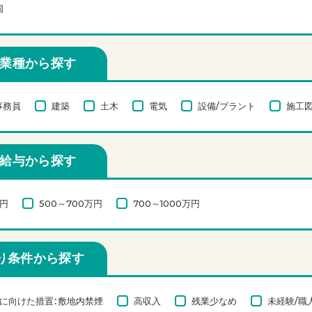
国
業種から探す
事務員
建築
土木
電気
設備/プラント
施工図
給与から探す
万円
500～700万円
700～1000万円
り条件から探す
に向けた措置：敷地内禁煙
高収入
残業少なめ
未経験/職