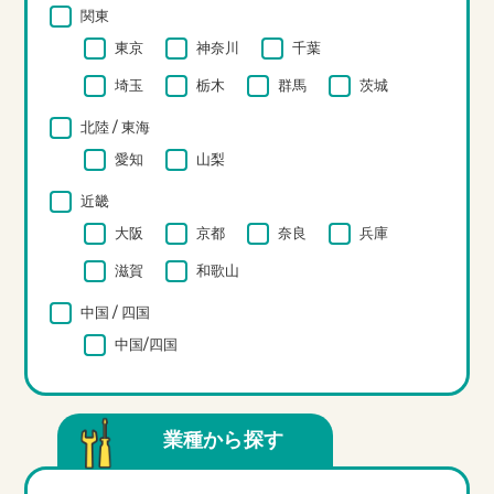
関東
東京
神奈川
千葉
埼玉
栃木
群馬
茨城
北陸 / 東海
愛知
山梨
近畿
大阪
京都
奈良
兵庫
滋賀
和歌山
中国 / 四国
中国/四国
業種から探す