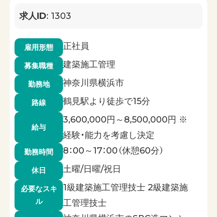
求人ID
: 1303
正社員
雇用形態
建築施工管理
募集職種
神奈川県横浜市
勤務地
鶴見駅より徒歩で15分
路線
3,600,000円～8,500,000円 ※
給与
経験・能力を考慮し決定
8：00～17：00（休憩60分）
勤務時間
土曜/日曜/祝日
休日
1級建築施工管理技士 2級建築施
必要なスキ
ル
工管理技士