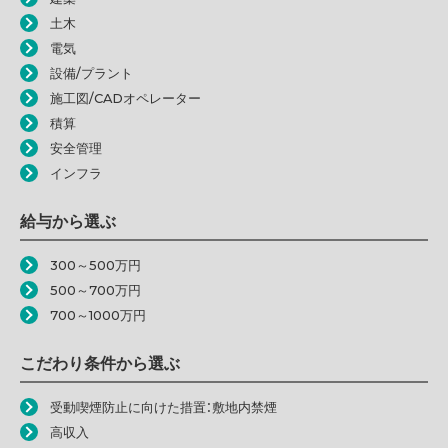
土木
電気
設備/プラント
施工図/CADオペレーター
積算
安全管理
インフラ
給与から選ぶ
300～500万円
500～700万円
700～1000万円
こだわり条件から選ぶ
受動喫煙防止に向けた措置：敷地内禁煙
高収入