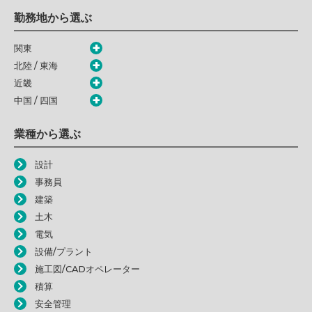
勤務地から選ぶ
関東
北陸 / 東海
近畿
中国 / 四国
業種から選ぶ
設計
事務員
建築
土木
電気
設備/プラント
施工図/CADオペレーター
積算
安全管理