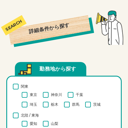
詳細条件から探す
勤務地から探す
関東
東京
神奈川
千葉
埼玉
栃木
群馬
茨城
北陸 / 東海
愛知
山梨