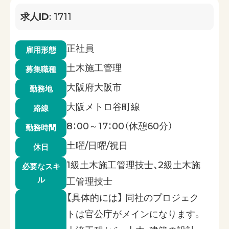
求人ID
: 1711
正社員
雇用形態
土木施工管理
募集職種
大阪府大阪市
勤務地
大阪メトロ谷町線
路線
8：00～17：00（休憩60分）
勤務時間
土曜/日曜/祝日
休日
1級土木施工管理技士、2級土木施
必要なスキ
ル
工管理技士
【具体的には】 同社のプロジェク
トは官公庁がメインになります。