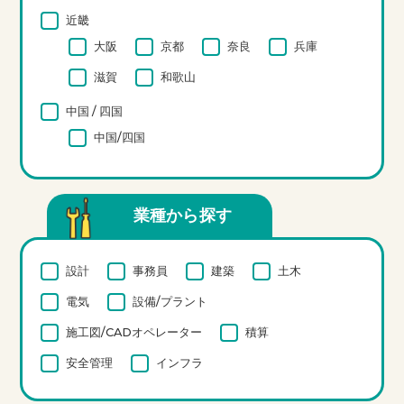
近畿
大阪
京都
奈良
兵庫
滋賀
和歌山
中国 / 四国
中国/四国
業種から探す
設計
事務員
建築
土木
電気
設備/プラント
施工図/CADオペレーター
積算
安全管理
インフラ