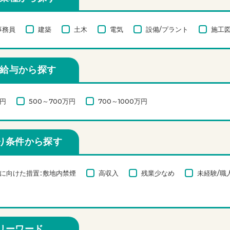
事務員
建築
土木
電気
設備/プラント
施工図
給与から探す
万円
500～700万円
700～1000万円
り条件から探す
に向けた措置：敷地内禁煙
高収入
残業少なめ
未経験/職
リーワード