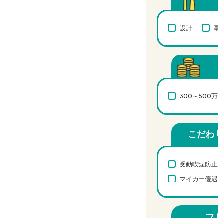
設計
300～500
こだわ
受動喫煙防止
マイカー優遇
フ