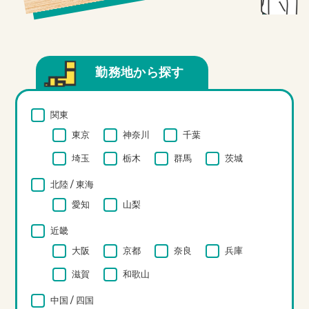
勤務地から探す
関東
東京
神奈川
千葉
埼玉
栃木
群馬
茨城
北陸 / 東海
愛知
山梨
近畿
大阪
京都
奈良
兵庫
滋賀
和歌山
中国 / 四国