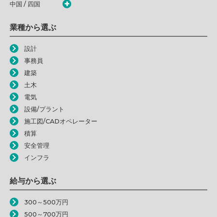
中国 / 四国
業種から選ぶ
設計
事務員
建築
土木
電気
設備/プラント
施工図/CADオペレーター
積算
安全管理
インフラ
給与から選ぶ
300～500万円
500～700万円