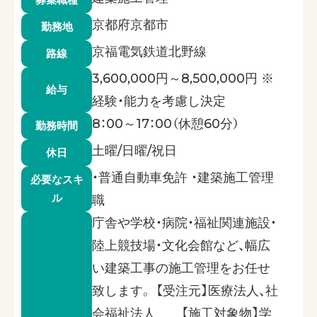
京都府京都市
勤務地
京福電気鉄道北野線
路線
3,600,000円～8,500,000円 ※
給与
経験・能力を考慮し決定
8：00～17：00（休憩60分）
勤務時間
土曜/日曜/祝日
休日
・普通自動車免許 ・建築施工管理
必要なスキ
ル
職
庁舎や学校・病院・福祉関連施設・
陸上競技場・文化会館など、幅広
い建築工事の施工管理をお任せ
致します。 【受注元】医療法人、社
会福祉法人 【施工対象物】学