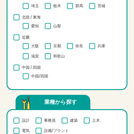
埼玉
栃木
群馬
茨城
北陸 / 東海
愛知
山梨
近畿
大阪
京都
奈良
兵庫
滋賀
和歌山
中国 / 四国
中国/四国
業種から探す
設計
事務員
建築
土木
電気
設備/プラント