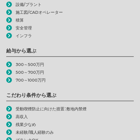
設備/プラント
施工図/CADオペレーター
積算
安全管理
インフラ
給与から選ぶ
300～500万円
500～700万円
700～1000万円
こだわり条件から選ぶ
受動喫煙防止に向けた措置：敷地内禁煙
高収入
残業少なめ
未経験/職人経験のみ