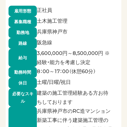
正社員
雇用形態
土木施工管理
募集職種
兵庫県神戸市
勤務地
阪急線
路線
3,600,000円～8,500,000円 ※
給与
経験・能力を考慮し決定
8：00～17：00（休憩60分）
勤務時間
土曜/日曜/祝日
休日
建築の施工管理経験ある方お待
必要なスキ
ル
ちしております
兵庫県神戸市のRC造マンション
新築工事に伴う建築施工管理の