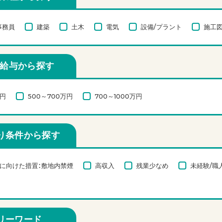
事務員
建築
土木
電気
設備/プラント
施工図
給与から探す
万円
500～700万円
700～1000万円
り条件から探す
に向けた措置：敷地内禁煙
高収入
残業少なめ
未経験/職
リーワード