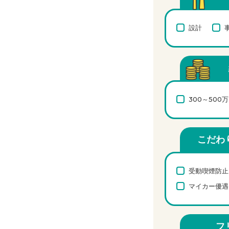
設計
300～500
こだわ
受動喫煙防止
マイカー優遇
フ