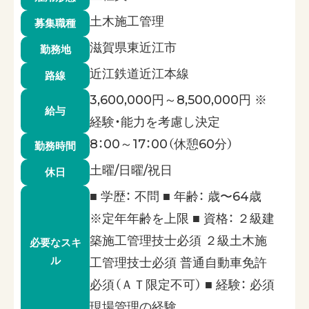
土木施工管理
募集職種
滋賀県東近江市
勤務地
近江鉄道近江本線
路線
3,600,000円～8,500,000円 ※
給与
経験・能力を考慮し決定
8：00～17：00（休憩60分）
勤務時間
土曜/日曜/祝日
休日
■ 学歴： 不問 ■ 年齢： 歳〜64歳
※定年年齢を上限 ■ 資格： ２級建
築施工管理技士必須 ２級土木施
必要なスキ
ル
工管理技士必須 普通自動車免許
必須（ＡＴ限定不可） ■ 経験： 必須
現場管理の経験