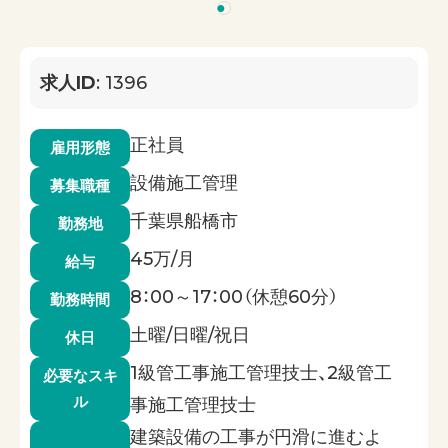
1
求人ID
: 1396
正社員
雇用形態
設備施工管理
募集職種
千葉県船橋市
勤務地
45万/月
給与
8：00～17：00（休憩60分）
勤務時間
土曜/日曜/祝日
休日
1級管工事施工管理技士、2級管工
必要なスキ
ル
事施工管理技士
建築設備の工事が円滑に進むよ