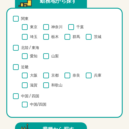
勤務地から探す
関東
東京
神奈川
千葉
埼玉
栃木
群馬
茨城
北陸 / 東海
愛知
山梨
近畿
大阪
京都
奈良
兵庫
滋賀
和歌山
中国 / 四国
中国/四国