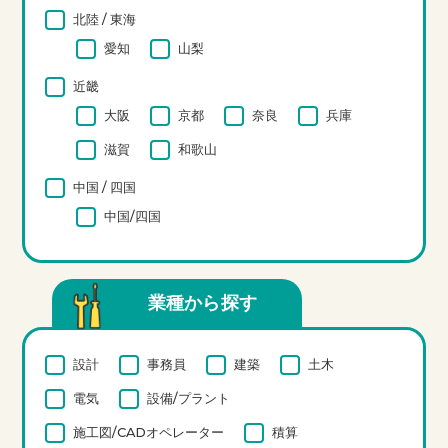
北陸 / 東海
愛知
山梨
近畿
大阪
京都
奈良
兵庫
滋賀
和歌山
中国 / 四国
中国/四国
業種から探す
設計
事務員
建築
土木
電気
設備/プラント
施工図/CADオペレーター
積算