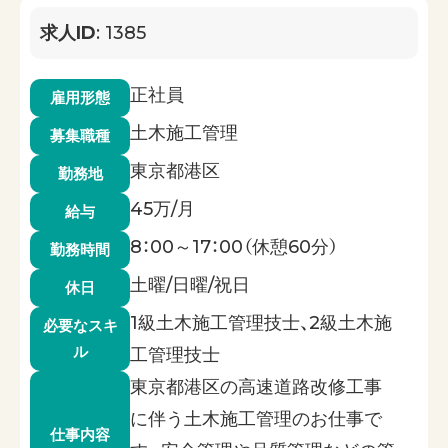
求人ID
: 1385
正社員
雇用形態
土木施工管理
募集職種
東京都港区
勤務地
45万/月
給与
8：00～17：00（休憩60分）
勤務時間
土曜/日曜/祝日
休日
1級土木施工管理技士、2級土木施
必要なスキ
ル
工管理技士
東京都港区の高速道路改修工事
に伴う土木施工管理のお仕事で
仕事内容