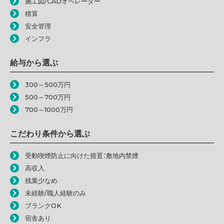
施工図/CADオペレーター
積算
安全管理
インフラ
給与から選ぶ
300～500万円
500～700万円
700～1000万円
こだわり条件から選ぶ
受動喫煙防止に向けた措置：敷地内禁煙
高収入
残業少なめ
未経験/職人経験のみ
ブランクOK
宿舎あり