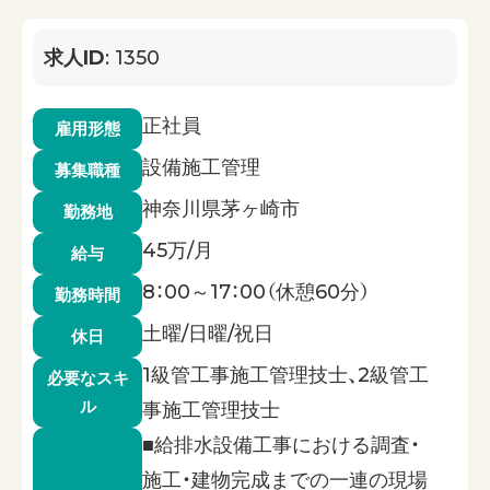
求人ID
: 1350
正社員
雇用形態
設備施工管理
募集職種
神奈川県茅ヶ崎市
勤務地
45万/月
給与
8：00～17：00（休憩60分）
勤務時間
土曜/日曜/祝日
休日
1級管工事施工管理技士、2級管工
必要なスキ
ル
事施工管理技士
■給排水設備工事における調査・
施工・建物完成までの一連の現場