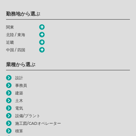
勤務地から選ぶ
関東
北陸 / 東海
近畿
中国 / 四国
業種から選ぶ
設計
事務員
建築
土木
電気
設備/プラント
施工図/CADオペレーター
積算