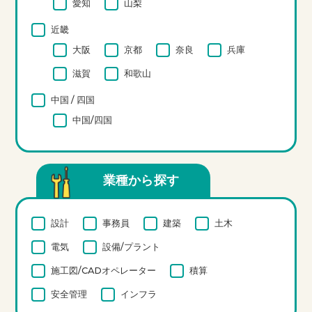
愛知
山梨
近畿
大阪
京都
奈良
兵庫
滋賀
和歌山
中国 / 四国
中国/四国
業種から探す
設計
事務員
建築
土木
電気
設備/プラント
施工図/CADオペレーター
積算
安全管理
インフラ