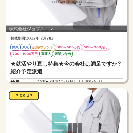
事です。
株式会社ジョブズコン
掲載期間:2022年12月21日
関東
東京
設備/プラント
300～500万円
500～700万円
700～1000万円
高収入
残業少なめ
★就活やり直し特集★今の会社は満足ですか？
紹介予定派遣
給与
22万〜45万/月（経験により変動あり）
勤務時間
8：00〜17：00
PICK UP
仕事内容
就職をやり直したい方必見！紹介予定派遣という
制度をご存じでしょうか。紹介予定派遣とは弊社
の社員として先方の企業で働き、最大6か月間の
派遣期間を使って会社を試せるという制度です。
新卒で入社したけど就活の時に実際に働いていれ
ばこんな会社に入社しなかった。他社はどうなっ
ているのか気になる。自分の実力を試してみたい