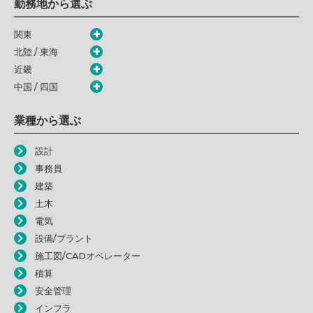
勤務地から選ぶ
関東
北陸 / 東海
近畿
中国 / 四国
業種から選ぶ
設計
事務員
建築
土木
電気
設備/プラント
施工図/CADオペレーター
積算
安全管理
インフラ