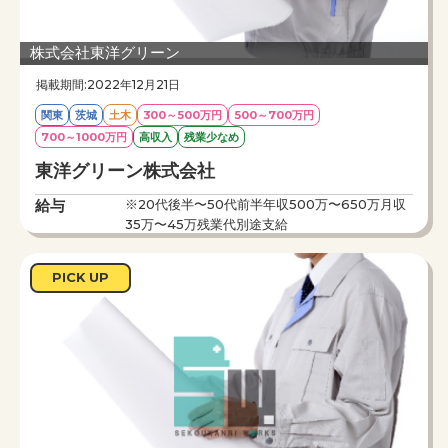
株式会社東洋グリーン
掲載期間:2022年12月21日
関東
茨城
土木
300～500万円
500～700万円
700～1000万円
高収入
残業少なめ
東洋グリーン株式会社
給与
※20代後半〜50代前半年収500万〜650万月収
35万〜45万残業代別途支給
勤務時間
8：00〜17：00
仕事内容
ゴルフ場の整備、設計・施工 芝生のスペシャリス
PICK UP
トになるチャンスです！
福利厚生や給与等好条件満載です！
土工事の施工管理経験が3〜5年あれば面接ＯＫ！！