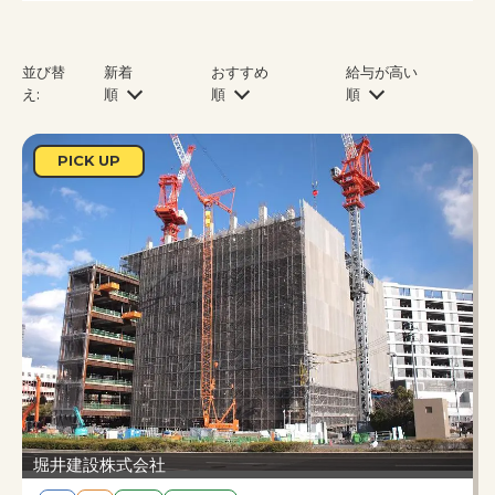
並び
替
新着
おすすめ
給与が高い
え:
順
順
順
PICK UP
堀井建設株式会社