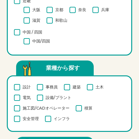
近畿
大阪
京都
奈良
兵庫
滋賀
和歌山
中国 / 四国
中国/四国
業種から探す
設計
事務員
建築
土木
電気
設備/プラント
施工図/CADオペレーター
積算
安全管理
インフラ