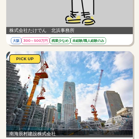
株式会社たけでん 北浜事務所
大阪
300～500万円
残業少なめ
未経験/職人経験のみ
電材住建総合商社として、「省エネ」、「快適」、
「安心・安全」、「情報化」、「高齢化社会」という時
PICK UP
代のニーズに、常に迅速に的確な技術とシステ
ムを提案してまいりました。
給与
月額310,160円～ ※経験スキルによる
勤務時間
8:30～17:30
仕事内容
大阪環境ソリューション営業部の施工管理業務の
お仕事です。
南海辰村建設株式会社