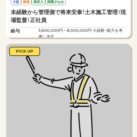
大阪
建築
高収入
残業少なめ
未経験から管理側で将来安泰！土木施工管理（現
場監督）正社員
給与
3,600,000円～8,500,000円 ※経験・能力を考
慮し決定
勤務時間
8：00～17：00（休憩60分）
仕事内容
●現場（建築・土木）の施工管理
PICK UP
●作業に必要な材料や機材の手配
●作業員の調整 など