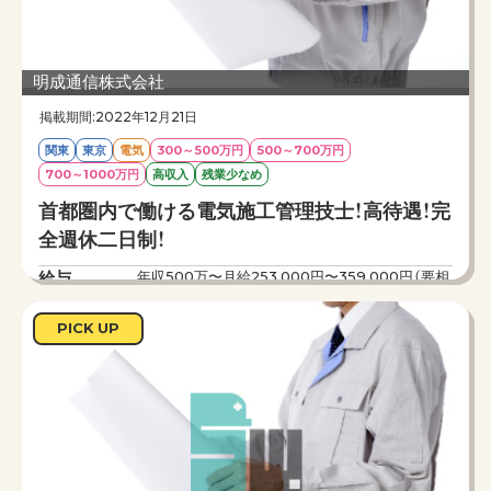
明成通信株式会社
掲載期間:2022年12月21日
関東
東京
電気
300～500万円
500～700万円
700～1000万円
高収入
残業少なめ
首都圏内で働ける電気施工管理技士！高待遇！完
全週休二日制！
給与
年収500万〜月給253,000円〜359,000円（要相
談）賞与あり
勤務時間
9：00 〜 18：00（休憩 12：00〜13：00）
PICK UP
仕事内容
【急募】
データセンター建設工事に伴う電気工事のために
電気施工管理を１名募集いたします。
IT事業、電気通信事業、情報通信事業を柱としたト
ータルソリューション事業を展開している会社で
それらの事業に伴う、通信施設の工事管理のお仕