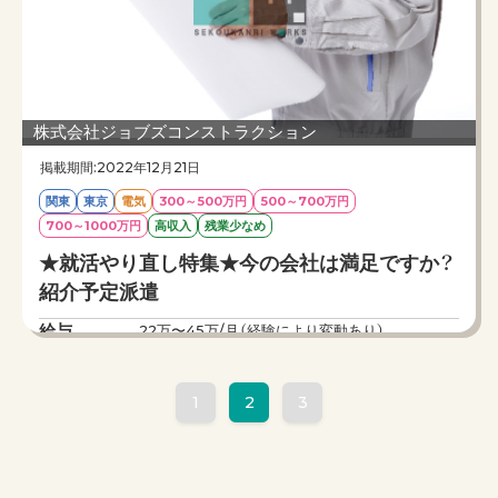
など20代〜30代を中心に使われているシステム
です。是非気になる方はお問合せください。
株式会社ジョブズコンストラクション
掲載期間:2022年12月21日
関東
東京
電気
300～500万円
500～700万円
700～1000万円
高収入
残業少なめ
★就活やり直し特集★今の会社は満足ですか？
紹介予定派遣
給与
22万〜45万/月（経験により変動あり）
勤務時間
8：00〜17：00
仕事内容
就職をやり直したい方必見！紹介予定派遣という
1
2
3
制度をご存じでしょうか。紹介予定派遣とは弊社
の社員として先方の企業で働き、最大6か月間の
派遣期間を使って会社を試せるという制度です。
新卒で入社したけど就活の時に実際に働いていれ
ばこんな会社に入社しなかった。他社はどうなっ