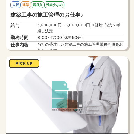
大阪
建築
高収入
残業少なめ
建築工事の施工管理のお仕事♪
給与
3,600,000円～6,000,000円 ※経験・能力を考
慮し決定
勤務時間
8：00～17：00（休憩60分）
仕事内容
当社の受注した建築工事の施工管理業務全般をお
任せします。
＜具体的には＞
PICK UP
・工程管理／作業が工期内に完了するよう人員の
配置やスケジュール調整・進捗管理を行います。
・品質管理／仕様書・設計図通りに工事が行われて
いるかの確認を行います。
・安全管理／現場の作業員の安全を守るために設
備・機材の点検や環境整備を行います。
・原価管理／決められた予算内で工事が行えるよ
う管理します。
◎扱う案件は南海グループだけではなく官公庁や
民間企業も多数。