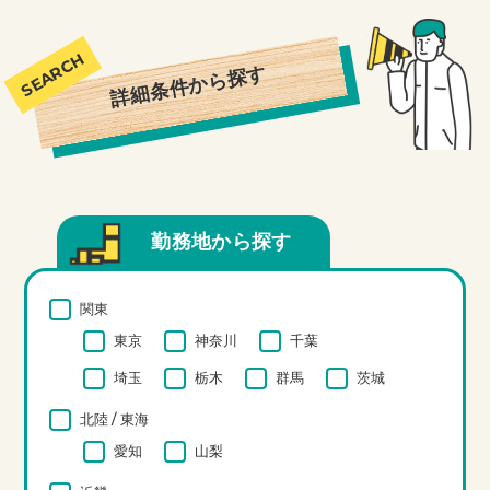
ているのか気になる。自分の実力を試してみたい
など20代〜30代を中心に使われているシステム
です。是非気になる方はお問合せください。
詳細条件から探す
勤務地から探す
関東
東京
神奈川
千葉
埼玉
栃木
群馬
茨城
北陸 / 東海
愛知
山梨