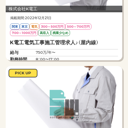
株式会社K電工
現在、設備管理の需要が非常に伸びています。
これからも長く必要とされるお仕事に是非ご応募
掲載期間:2022年12月21日
を！
関東
東京
電気
300～500万円
500～700万円
700～1000万円
高収入
残業少なめ
K電工電気工事施工管理求人♪（屋内線）
給与
750万/年〜
勤務時間
8：00〜17：00
仕事内容
日本を代表するサブコンでの電気工事施工管理技
士求人です。
PICK UP
手掛けるのは求人は大型求人多数！
これまでの働き方を見直したい方、キャリアアッ
プしたい経験者の方大歓迎！
ご応募お待ちしております。