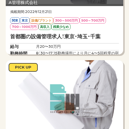
主な工事はマンションが多く高層マンションの
A管理株式会社
施工や、公共施設、 オフィスビル、
掲載期間:2022年12月21日
駅舎、商業施設、学校、鉄道、駅舎などさまざまな
案件を担当しています。
関東
東京
設備/プラント
300～500万円
500～700万円
◎1つの現場を2名～6名でチームを組んで担当し
700～1000万円
高収入
残業少なめ
ます。
工期は1年～1年半程度(案件による)
首都圏の設備管理求人！東京・埼玉・千葉
雇用形態 正社員
給与
月20〜30万円
勤務時間
8：30〜17：15勤務場所により月に4〜5回程度の宿
直の場合あり
仕事内容
設備管理経験者
PICK UP
※6か月以上経験あれば応募歓迎
オフィスビル、マンション、病院、倉庫等の設備管
理の求人です。
週休二日制で残業も少なく工期などに追われるこ
ともないので
ストレスフリーな職場です♪
経験が浅くとも先輩社員が丁寧に教えてくれるの
で安心して働けます。