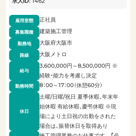
求人ID
: 1462
正社員
雇用形態
建築施工管理
募集職種
大阪府大阪市
勤務地
大阪メトロ
路線
3,600,000円～8,500,000円 ※
給与
経験・能力を考慮し決定
8：00～17：00（休憩60分）
勤務時間
土曜/日曜/祝日 夏季休暇、年末年
始休暇 有給休暇、慶弔休暇 ※現
休日
場により土日祝の出勤をされた
場合は、振替休日を取得あり
施工管理業務のお仕事です。 【必