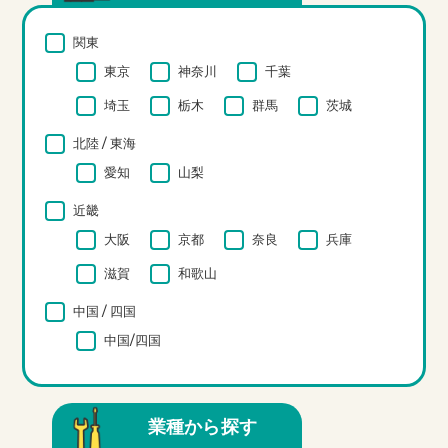
関東
東京
神奈川
千葉
埼玉
栃木
群馬
茨城
北陸 / 東海
愛知
山梨
近畿
大阪
京都
奈良
兵庫
滋賀
和歌山
中国 / 四国
中国/四国
業種から探す