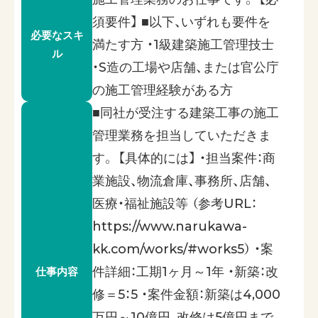
須要件】 ■以下、いずれも要件を
必要なスキ
満たす方 ・1級建築施工管理技士
ル
・S造の工場や店舗、または官公庁
の施工管理経験がある方
■同社が受注する建築工事の施工
管理業務を担当していただきま
す。 【具体的には】 ・担当案件：商
業施設、物流倉庫、事務所、店舗、
医療・福祉施設等 （参考URL：
https://www.narukawa-
kk.com/works/#works5） ・案
件詳細：工期1ヶ月～1年 ・新築：改
仕事内容
修＝5：5 ・案件金額：新築は4,000
万円～10億円、改修は5億円まで