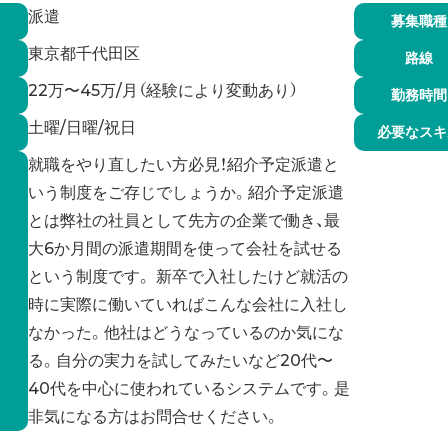
派遣
募集職種
東京都千代田区
路線
22万〜45万/月（経験により変動あり）
勤務時間
土曜/日曜/祝日
必要なスキ
就職をやり直したい方必見！紹介予定派遣と
いう制度をご存じでしょうか。紹介予定派遣
とは弊社の社員として先方の企業で働き、最
大6か月間の派遣期間を使って会社を試せる
という制度です。 新卒で入社したけど就活の
時に実際に働いていればこんな会社に入社し
なかった。他社はどうなっているのか気にな
る。自分の実力を試してみたいなど20代〜
40代を中心に使われているシステムです。是
非気になる方はお問合せください。