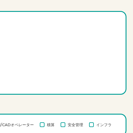
/CADオペレーター
積算
安全管理
インフラ