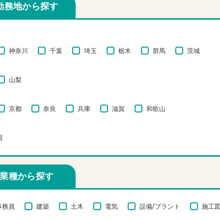
勤務地から探す
神奈川
千葉
埼玉
栃木
群馬
茨城
山梨
京都
奈良
兵庫
滋賀
和歌山
国
業種から探す
事務員
建築
土木
電気
設備/プラント
施工図