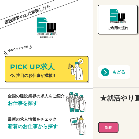
建設業界のお仕事探しなら
ご利用の流れ
PICK UP求人
もどる
今、注目のお仕事が満載!!
★就活やり
全国の建設業界の求人をご紹介
お仕事を探す
最新の求人情報をチェック
新着のお仕事から探す
新着