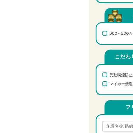
300～500
こだわ
受動喫煙防止
マイカー優遇
フ