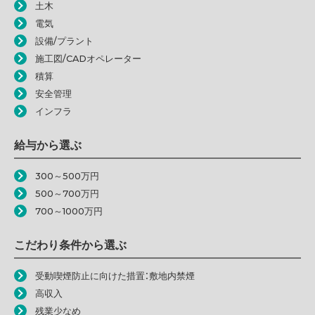
土木
電気
設備/プラント
施工図/CADオペレーター
積算
安全管理
インフラ
給与から選ぶ
300～500万円
500～700万円
700～1000万円
こだわり条件から選ぶ
受動喫煙防止に向けた措置：敷地内禁煙
高収入
残業少なめ