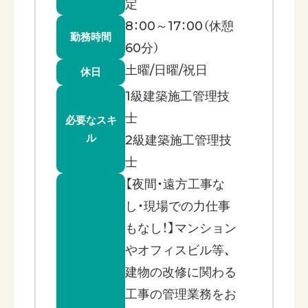
定
8：00～17：00（休憩
勤務時間
60分）
土曜/日曜/祝日
休日
1級建築施工管理技
士
必要なスキ
ル
2級建築施工管理技
士
【夜間・遠方工事な
し・現場での力仕事
もなし！】マンション
やオフィスビル等、
建物の改修に関わる
工事の管理業務をお