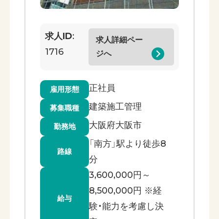
求人ID
:
求人詳細ペー
1716
ジへ
正社員
雇用形態
建築施工管理
募集職種
大阪府大阪市
勤務地
「南方」駅より徒歩8
路線
分
3,600,000円～
8,500,000円 ※経
給与
験・能力を考慮し決