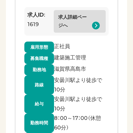
求人ID
:
求人詳細ペー
1619
ジへ
正社員
雇用形態
建築施工管理
募集職種
滋賀県高島市
勤務地
安曇川駅より徒歩で
路線
10分
安曇川駅より徒歩で
給与
10分
8：00～17：00（休憩
勤務時間
60分）