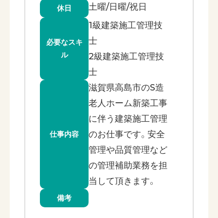
土曜/日曜/祝日
休日
1級建築施工管理技
士
必要なスキ
ル
2級建築施工管理技
士
滋賀県高島市のS造
老人ホーム新築工事
に伴う建築施工管理
のお仕事です。安全
仕事内容
管理や品質管理など
の管理補助業務を担
当して頂きます。
備考