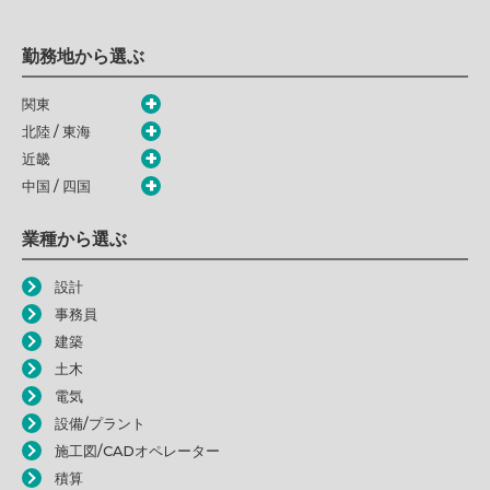
勤務地から選ぶ
関東
北陸 / 東海
近畿
中国 / 四国
業種から選ぶ
設計
事務員
建築
土木
電気
設備/プラント
施工図/CADオペレーター
積算