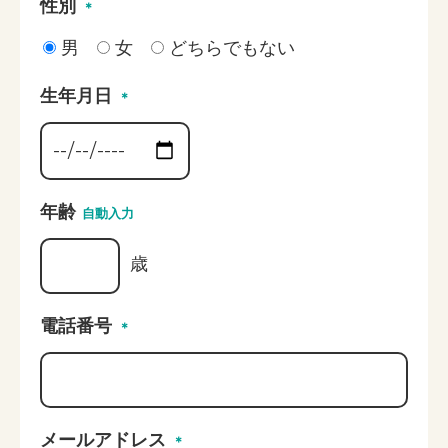
性別
＊
男
女
どちらでもない
生年月日
＊
年齢
自動入力
歳
電話番号
＊
メールアドレス
＊