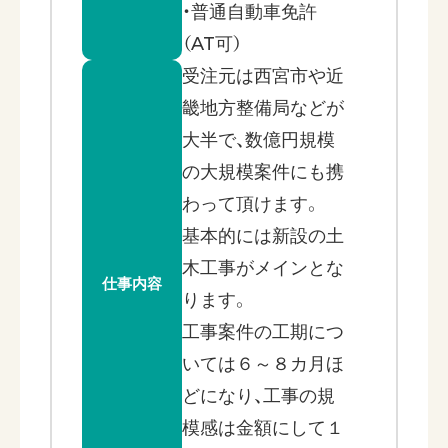
・普通自動車免許
（AT可）
受注元は西宮市や近
畿地方整備局などが
大半で、数億円規模
の大規模案件にも携
わって頂けます。
基本的には新設の土
木工事がメインとな
仕事内容
ります。
工事案件の工期につ
いては６～８カ月ほ
どになり、工事の規
模感は金額にして１