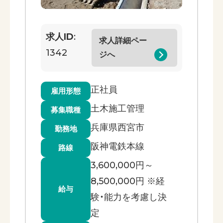
求人ID
:
求人詳細ペー
1342
ジへ
正社員
雇用形態
土木施工管理
募集職種
兵庫県西宮市
勤務地
阪神電鉄本線
路線
3,600,000円～
8,500,000円 ※経
給与
験・能力を考慮し決
定